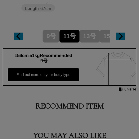
Length
67cm
9号
11号
13号
15号
158cm 51kgRecommended
9号
Find out more on your body type
RECOMMEND ITEM
YOU MAY ALSO LIKE