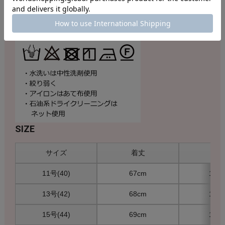
チーフのテープラインがお洒落なアクセントをプラス。スポーティーな
パンツやスカートと合わせて爽やかなコーディネートをお楽しみ頂けま
す。
SIZE
サイズ
着丈
胸
11号(40)
67cm
100
13号(42)
68cm
106
15号(44)
69cm
112