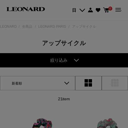
0
日
LEONARD
全商品
LEONARD PARIS
アップサイクル
アップサイクル
絞り込み
新着順
21item