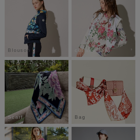
Blouson
cut and sew
Scarf
Bag