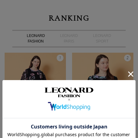
RANKING
LEONARD
LEONARD
LEONARD
FASHION
PARIS
SPORT