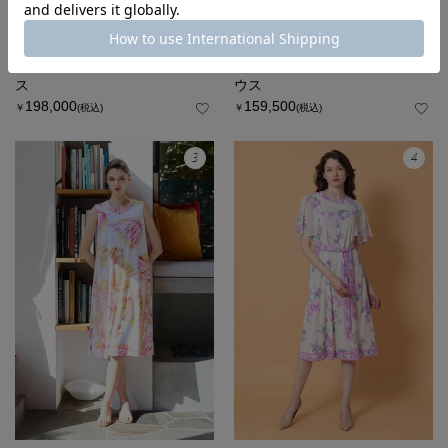
LEONARD FASHION
LEONARD FASHION
ボレロ風2WAYワンピー
長袖シアースリーブブラ
ス
ウス
198,000
159,500
￥
(税込)
￥
(税込)