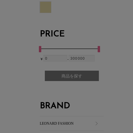
PRICE
￥
-
商品を探す
BRAND
LEONARD FASHION