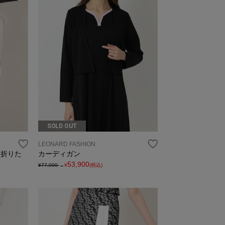
SOLD OUT
LEONARD FASHION
ト折りた
カーディガン
53,900
¥77,000
→
¥
(税込)