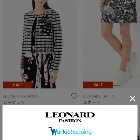
SALE
SALE
LEONARD FASHION
LEONARD SPORT
ジャケット
スカート
104,500
36,960
¥209,000
→
¥
(税込)
¥52,800
→
¥
(税込)