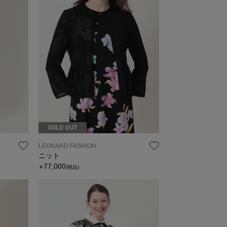
SOLD OUT
LEONARD FASHION
ニット
77,000
￥
(税込)