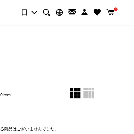
0
日
0item
する
商品はございませんでした。