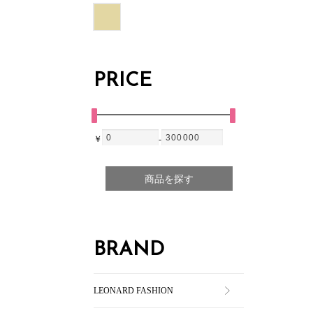
PRICE
￥
-
商品を探す
BRAND
LEONARD FASHION