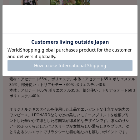
DESCRIPTION
店舗へのお問い合わせの際は下記品番をお伝え下さい。
商品番号：F62F308500
素材：アセテート65％、ポリエステル本体：アセテート65％ ポリエステル
35％、部分使い：トリアセテート60％ ポリエステル40％
本体：アセテート65％ ポリエステル35％、部分使い：トリアセテート60％
ポリエステル40％
オリジナルテキスタイルを使用した上品でエレガントな仕立てが魅力の
ワンピース。LEONARDならではの美しいモチーフプリントを総柄プリ
ントした華やかで凛とした雰囲気が印象的なデザインです。ほんのりシ
アーのふっくらとしたパフスリーブが女性らしい愛らしさをプラス。ゆ
とりあるシルエットでリラクシーな着心地なのも嬉しいポイントです。