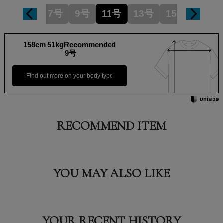
7号
9号
11号
13号
15号
158cm 51kgRecommended
9号
Find out more on your body type
RECOMMEND ITEM
YOU MAY ALSO LIKE
YOUR RECENT HISTORY