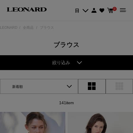
0
日
LEONARD
全商品
ブラウス
ブラウス
絞り込み
新着順
141item