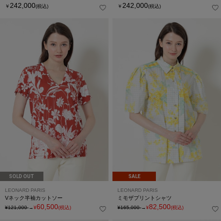
242,000
242,000
￥
(税込)
￥
(税込)
SOLD OUT
SALE
LEONARD PARIS
LEONARD PARIS
Vネック半袖カットソー
ミモザプリントシャツ
60,500
82,500
¥121,000
→
¥
(税込)
¥165,000
→
¥
(税込)