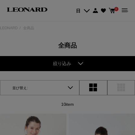
0
日
LEONARD
全商品
全商品
絞り込み
並び替え:
10item