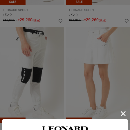
SALE
SALE
LEONARD SPORT
LEONARD SPORT
パンツ
パンツ
29,260
29,260
¥41,800
→
¥
(税込)
¥41,800
→
¥
(税込)
SALE
SALE
LEONARD SPORT
LEONARD SPORT