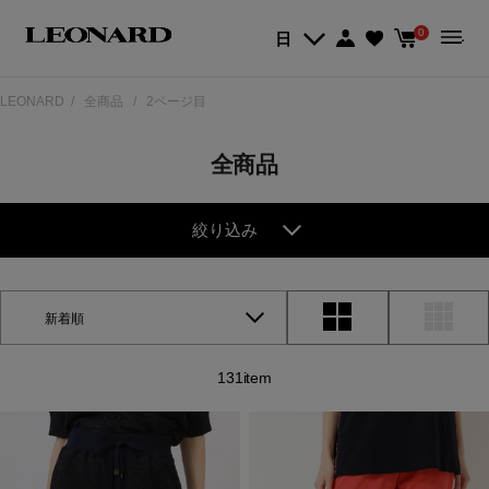
0
日
LEONARD
全商品
2ページ目
全商品
絞り込み
新着順
131item