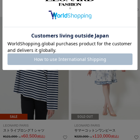
幾何学プリントジャンプスーツ
シルクプリントワンピース
154,000
165,000
¥308,000
→
¥
(税込)
¥330,000
→
¥
(税込)
SALE
SOLD OUT
LEONARD PARIS
LEONARD PARIS
ストライプロングＴシャツ
サマーコットンワンピース
60,500
110,000
¥121,000
→
¥
(税込)
¥220,000
→
¥
(税込)