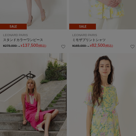
SALE
SALE
LEONARD PARIS
LEONARD PARIS
スタンドカラーワンピース
ミモザプリントシャツ
137,500
82,500
¥275,000
→
¥
(税込)
¥165,000
→
¥
(税込)