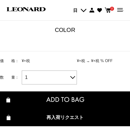
Quick View
0
日
COLOR
価 格：
¥
+税
¥
+税
→
¥
+税
% OFF
1
数 量：
再入荷リクエスト