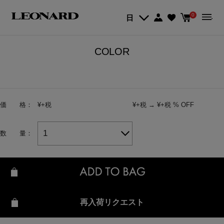
Quick View
0
日
COLOR
価 格：
¥
+税
¥
+税
→
¥
+税
% OFF
1
数 量：
再入荷リクエスト