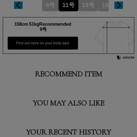
9号
11号
13号
15号
158cm 51kgRecommended
9号
Find out more on your body type
RECOMMEND ITEM
YOU MAY ALSO LIKE
YOUR RECENT HISTORY