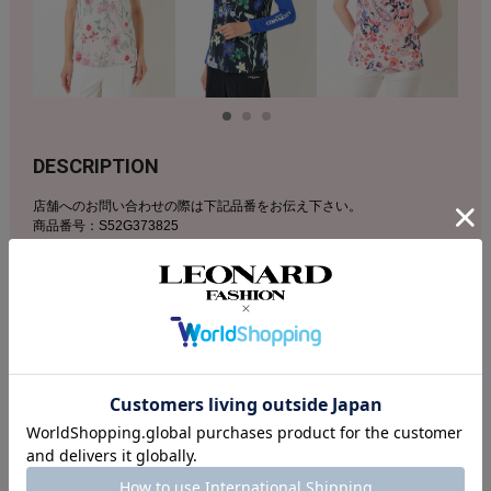
DESCRIPTION
店舗へのお問い合わせの際は下記品番をお伝え下さい。
商品番号：S52G373825
素材：ポリエステル100％
キュートなモチーフ柄を取り入れた華やかな総柄プリントが目を惹く衿
付きカットソー。個性を引き立てる鮮やかなカラーリングのデザイン
は、スタイリングのアクセント使いに最適です。コンパクトなお袖のベ
ーシックなフォルムでボトム合わせしやすいのも嬉しいポイント。鹿の
子生地で仕立てた、スポーツやアクティブなシーンでも爽やかに過ごし
て頂けるおすすめのアイテムです。