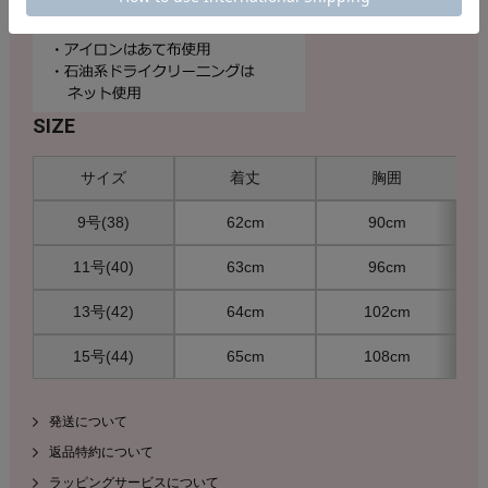
SIZE
サイズ
着丈
胸囲
9号(38)
62cm
90cm
11号(40)
63cm
96cm
13号(42)
64cm
102cm
15号(44)
65cm
108cm
発送について
返品特約について
ラッピングサービスについて