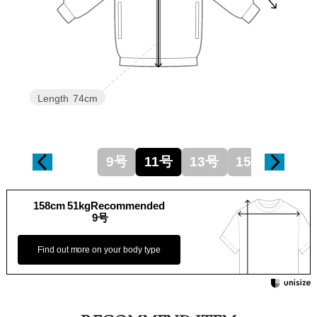
Length
74cm
9号
11号
13号
15号
158cm 51kgRecommended
9号
Find out more on your body type