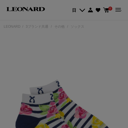
0
日
LEONARD
3ブランド共通
その他
ソックス