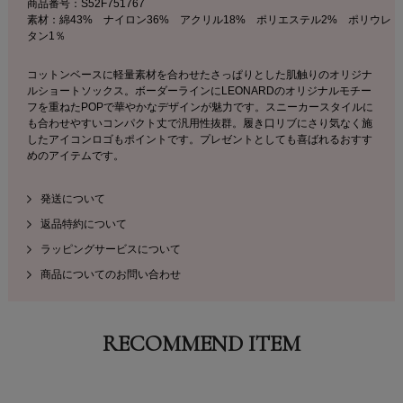
商品番号：S52F751767
素材：綿43% ナイロン36% アクリル18% ポリエステル2% ポリウレ
タン1％
コットンベースに軽量素材を合わせたさっぱりとした肌触りのオリジナ
ルショートソックス。ボーダーラインにLEONARDのオリジナルモチー
フを重ねたPOPで華やかなデザインが魅力です。スニーカースタイルに
も合わせやすいコンパクト丈で汎用性抜群。履き口リブにさり気なく施
したアイコンロゴもポイントです。プレゼントとしても喜ばれるおすす
めのアイテムです。
発送について
返品特約について
ラッピングサービスについて
商品についてのお問い合わせ
RECOMMEND ITEM