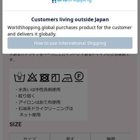
店舗へのお問い合わせの際は下記品番をお伝え下さい。
商品番号：S52F371727
素材：ポリエステル100％
軽やかな抜け感がヘルシーに演出してくれるチュール素材のハイネック
ブルゾン。ポリエステル素材のストレッチに富んだライトな着用感も魅
力的です。ジップアップ式で楽に着脱出来、サイドポケット付きでカジ
ュアルなスタイリングにもマッチ。ボタニカルテイストな柄やニュアン
スあるストライプをベースにしたインパクトあるデザインの三色展開で
す。
SIZE
サイズ
着丈
胸囲