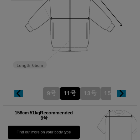
Length
65cm
9号
11号
13号
15号
158cm 51kgRecommended
9号
Find out more on your body type