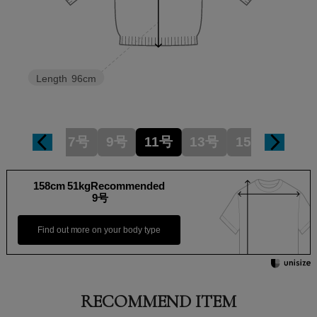
Length
96cm
7号
9号
11号
13号
15号
158cm 51kgRecommended
9号
Find out more on your body type
RECOMMEND ITEM