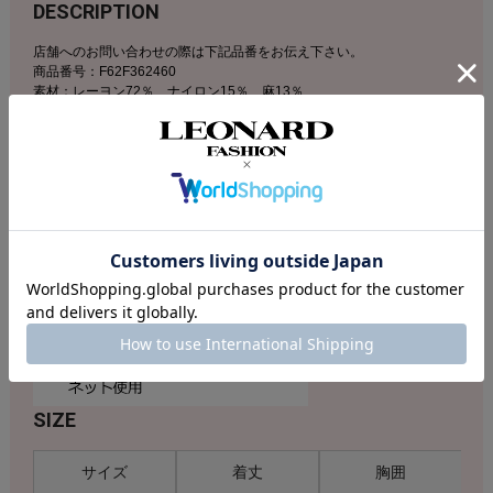
DESCRIPTION
店舗へのお問い合わせの際は下記品番をお伝え下さい。
商品番号：F62F362460
素材：レーヨン72％、ナイロン15％、麻13％
リネン混素材で仕立てたナチュラルで涼し気な雰囲気が魅力のロング丈
ニットカーディガン。刺繍テープをポイントラインに配置し、ワントー
ンで品良く仕上げた上質感のあるお作りです。フロントボタンにはきら
りと煌めくビジューアクセントをプラス。レース風の裾デザインや、袖
口ギャザーの甘さあるディテールにも注目です。メタルエンド付きのリ
ボンでアレンジしたスタイリングも可能です。
SIZE
サイズ
着丈
胸囲