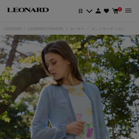
0
日
LEONARD
LEONARD FASHION
セーター
ロングカーディガン