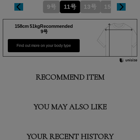
9号
11号
13号
15号
158cm 51kgRecommended
9号
Find out more on your body type
RECOMMEND ITEM
YOU MAY ALSO LIKE
YOUR RECENT HISTORY