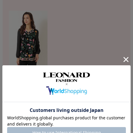
DESCRIPTION
店舗へのお問い合わせの際は下記品番をお伝え下さい。
商品番号：F52G377401
素材：トリアセテート65％ ポリエステル35％
シックなトーンに映えるオリジナルモチーフプリントが魅力的な長袖カ
ットソー。VネックにAラインのレディな雰囲気にシアーのふんわりとし
たギャザースリーブが甘さを加えるデザイン性の高い一枚です。長めの