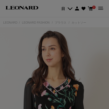
0
日
LEONARD
LEONARD FASHION
ブラウス
カットソー