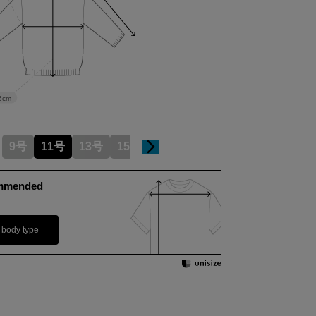
5cm
9号
11号
13号
15号
mmended
 body type