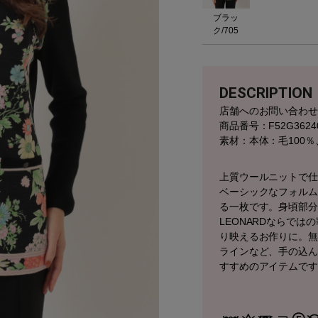
ブラッ
ク/705
DESCRIPTION
店舗へのお問い合わ
商品番号：F52G3624
素材：本体：毛100％
上質ウールニットで
ベーシックなフォル
る一枚です。身頃部
LEONARDならで
り映えるお作りに。
ラインなど、手の込
すすめのアイテムで