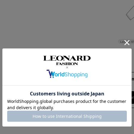
Length
6
158cm 51kgReco
9号
Find out more on your