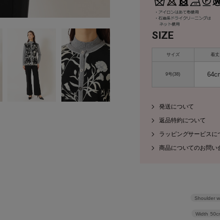
SIZE
サイズ
着丈
64c
9号(38)
発送について
返品特約について
ラッピングサービスに
商品についてのお問い
Shoulder w
Width
50c