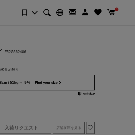
0
日
ン
F52G362406
60％ 絹40％
8cm / 51kg
9号
Find your size
入荷リクエスト
店舗在庫を見る