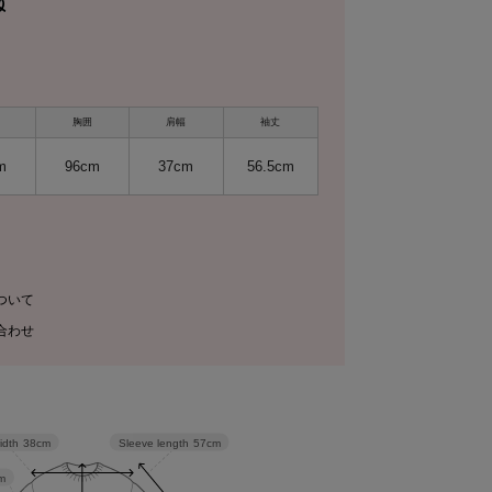
胸囲
肩幅
袖丈
m
96cm
37cm
56.5cm
ついて
合わせ
Sleeve length
57cm
idth
38cm
m