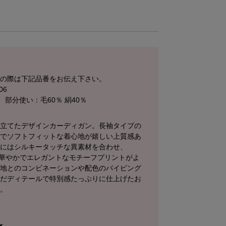
せの際は下記品番をお伝え下さい。
06
、部分使い：毛60％ 絹40％
仕立てたデザインカーディガン。長袖タイプの
ムでソフトフィットな着心地が嬉しい上質感あ
分にはシルキータッチな異素材を合わせ、
はの華やかでエレガントなモチーフプリントがよ
無地とのコンビネーションや配色のパイピング
んだディテールで特別感たっぷりに仕上げたお
す。