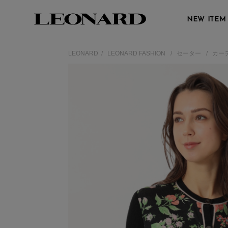
NEW ITEM
LEONARD
LEONARD FASHION
セーター
カー