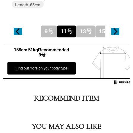
Length
65cm
9号
11号
13号
15号
158cm 51kgRecommended
9号
Find out more on your body type
RECOMMEND ITEM
YOU MAY ALSO LIKE