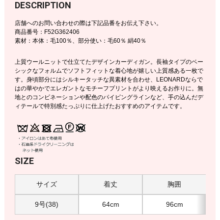
DESCRIPTION
店舗へのお問い合わせの際は下記品番をお伝え下さい。
商品番号：F52G362406
素材：本体：毛100％、部分使い：毛60％ 絹40％
上質ウールニットで仕立てたデザインカーディガン。長袖タイプのベー
シックなフォルムでソフトフィットな着心地が嬉しい上質感ある一枚で
す。身頃部分にはシルキータッチな異素材を合わせ、LEONARDならで
はの華やかでエレガントなモチーフプリントがより映えるお作りに。無
地とのコンビネーションや配色のパイピングラインなど、手の込んだデ
ィテールで特別感たっぷりに仕上げたおすすめのアイテムです。
SIZE
サイズ
着丈
胸囲
9号(38)
64cm
96cm