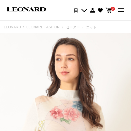
0
日
LEONARD
LEONARD FASHION
セーター
ニット