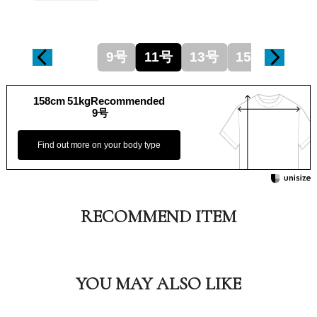
9号
11号
13号
15号
158cm 51kgRecommended
9号
Find out more on your body type
RECOMMEND ITEM
YOU MAY ALSO LIKE