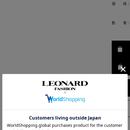
価 格
数 量